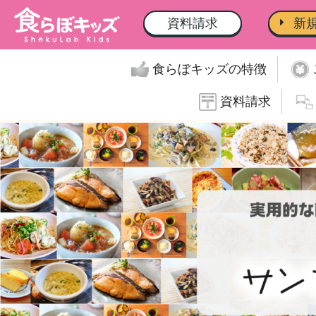
資料請求
新
食らぼキッズの特徴
資料請求