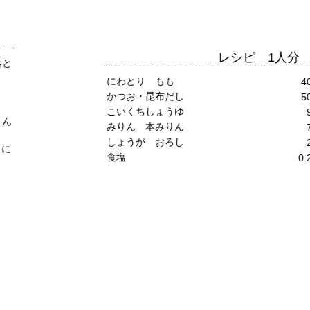
レシピ 1人分
にわとり もも
40g
かつお・昆布だし
50g
こいくちしょうゆ
9g
みりん 本みりん
7g
しょうが おろし
2g
食塩
0.2g